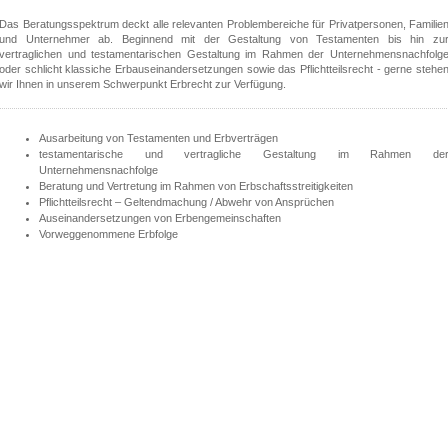
Das Beratungsspektrum deckt alle relevanten Problembereiche für Privatpersonen, Familie
und Unternehmer ab. Beginnend mit der Gestaltung von Testamenten bis hin zu
vertraglichen und testamentarischen Gestaltung im Rahmen der Unternehmensnachfolg
oder schlicht klassiche Erbauseinandersetzungen sowie das Pflichtteilsrecht - gerne stehe
wir Ihnen in unserem Schwerpunkt Erbrecht zur Verfügung.
Ausarbeitung von Testamenten und Erbverträgen
testamentarische und vertragliche Gestaltung im Rahmen de
Unternehmensnachfolge
Beratung und Vertretung im Rahmen von Erbschaftsstreitigkeiten
Pflichtteilsrecht – Geltendmachung / Abwehr von Ansprüchen
Auseinandersetzungen von Erbengemeinschaften
Vorweggenommene Erbfolge