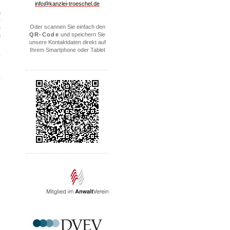
info@kanzlei-troeschel.de
n
r
Oder scannen Sie einfach den
e
QR-Code
und speichern Sie
n
unsere Kontaktdaten direkt auf
Ihrem Smartphone oder Tablet
r