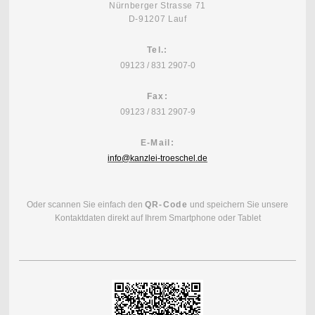
Nürnberger Strasse 71
D-91207 Lauf
Tel.:
09123 / 831 2907-0
Fax:
09123 / 831 2907-9
E-Mail:
info@kanzlei-troeschel.de
Oder scannen Sie einfach den
QR-Code
und speichern Sie unsere
Kontaktdaten direkt auf Ihrem Smartphone oder Tablet